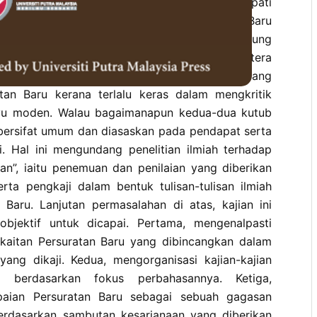
 tolak daripada sorotan literatur yang mendapati
andangan umum tentang gagasan Persuratan Baru
fandi Hassan. Kutub yang pertama cenderung
 Baru sebagai sebuah gagasan pemikiran sastera
m. Manakala, kutub yang kedua pula dilihat kurang
tan Baru kerana terlalu keras dalam mengkritik
yu moden. Walau bagaimanapun kedua-dua kutub
 bersifat umum dan diasaskan pada pendapat serta
. Hal ini mengundang penelitian ilmiah terhadap
an”, iaitu penemuan dan penilaian yang diberikan
erta pengkaji dalam bentuk tulisan-tulisan ilmiah
 Baru. Lanjutan permasalahan di atas, kajian ini
objektif untuk dicapai. Pertama, mengenalpasti
kaitan Persuratan Baru yang dibincangkan dalam
 yang dikaji. Kedua, mengorganisasi kajian-kajian
i berdasarkan fokus perbahasannya. Ketiga,
aian Persuratan Baru sebagai sebuah gagasan
erdasarkan sambutan kesarjanaan yang diberikan