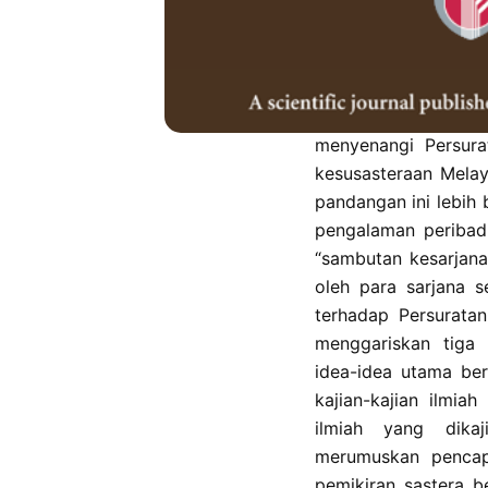
Kajian ini bertitik
adanya dua kutub p
cetusan Mohd. Af
menerima Persuratan
yang berasaskan Isla
menyenangi Persura
kesusasteraan Mela
pandangan ini lebih
pengalaman peribadi
“sambutan kesarjana
oleh para sarjana s
terhadap Persuratan
menggariskan tiga 
idea-idea utama ber
kajian-kajian ilmiah
ilmiah yang dikaj
merumuskan pencap
pemikiran sastera b