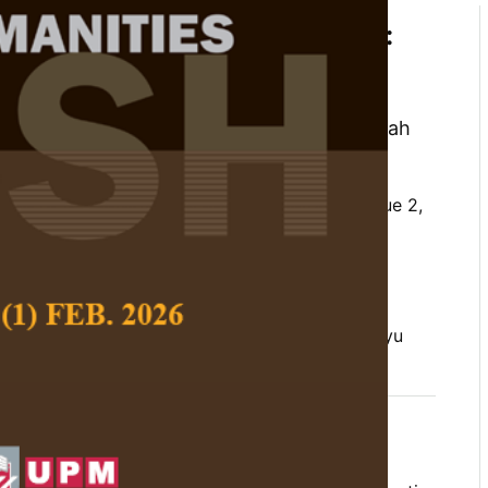
n Melayu dan Persuratan Baru:
tan Kritis Tentang Sambutan
s Azhan, Mohd. Zariat Abdul Rani dan Salmah
mad
 Social Science and Humanities,
Volume 29, Issue 2,
/10.47836/pjssh.29.2.37
raan Melayu moden, Mohd. Affandi Hassan,
rah dan tradisi sastera, tradisi persuratan Melayu
rences