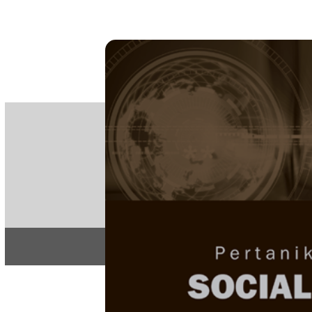
PE
e-IS
ISSN
Articles & 
Home
About
Home
/
Regular Issu