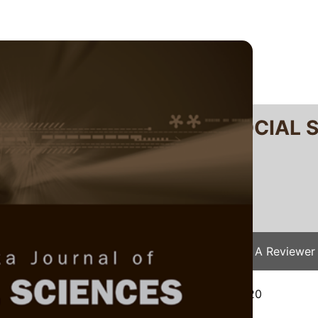
RTANIKA JOURNAL OF SOCIAL 
SN 2231-8534
 0128-7702
Issues
Submit Your Manuscript
Become A Reviewer
e
/
JSSH Vol. 29 (2) Jun. 2021
/ JSSH-7744-2020