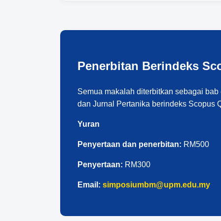
Penerbitan Berindeks Sc
Semua makalah diterbitkan sebagai bab d
dan Jurnal Pertanika berindeks Scopus 
Yuran
Penyertaan dan penerbitan:
RM500
Penyertaan:
RM300
Email:
simposiumbm@upm.edu.my