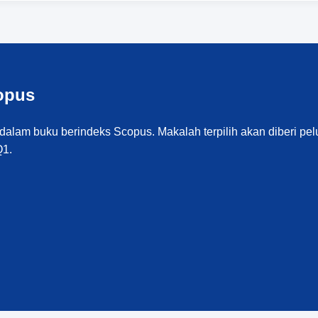
opus
alam buku berindeks Scopus. Makalah terpilih akan diberi pel
Q1.