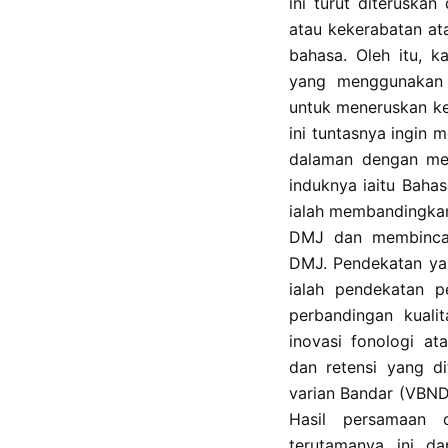
ini turut diteruskan
atau kekerabatan at
bahasa. Oleh itu, k
yang menggunakan an
untuk meneruskan kes
ini tuntasnya ingin 
dalaman dengan mel
induknya iaitu Bahas
ialah membandingka
DMJ dan membincan
DMJ. Pendekatan yan
ialah pendekatan p
perbandingan kualit
inovasi fonologi at
dan retensi yang d
varian Bandar (VBND
Hasil persamaan 
terutamanya ini d