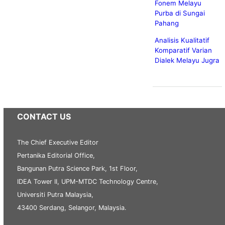
Fonem Melayu
Purba di Sungai
Pahang
Analisis Kualitatif
Komparatif Varian
Dialek Melayu Jugra
CONTACT US
The Chief Executive Editor
Pertanika Editorial Office,
Bangunan Putra Science Park, 1st Floor,
IDEA Tower II, UPM-MTDC Technology Centre,
Universiti Putra Malaysia,
43400 Serdang, Selangor, Malaysia.