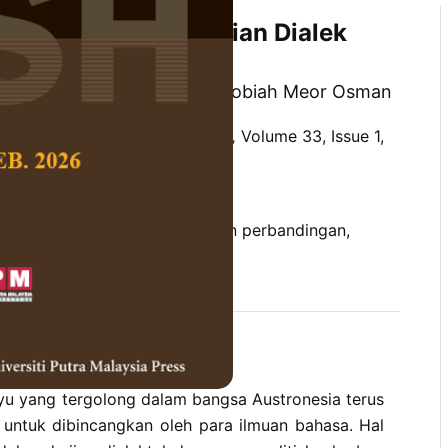
itatif Komparatif Varian Dialek
a
d, Ernawita Atan dan Wan Robiah Meor Osman
 Social Science and Humanities,
Volume 33, Issue 1,
10.47836/pjssh.33.1.10
 inovasi, konsonan, pendekatan perbandingan,
03-27
rences
ayu yang tergolong dalam bangsa Austronesia terus
ntuk dibincangkan oleh para ilmuan bahasa. Hal