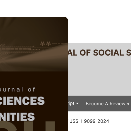
RTANIKA JOURNAL OF SOCIAL 
SN 2231-8534
 0128-7702
Issues
Submit Your Manuscript
Become A Reviewer
e
/
JSSH Vol. 33 (1) Mar. 2025
/ JSSH-9099-2024