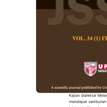
Analisis Kual
Melayu Jugr
Norfazila Ab Hami
Pertanika Journal of
March 2025
DOI:
https://doi.org/
Keywords:
Fonologi,
tradisional
Published on:
2025-
Abstract
Refe
Kajian dialektal Mel
mendapat sambutan u