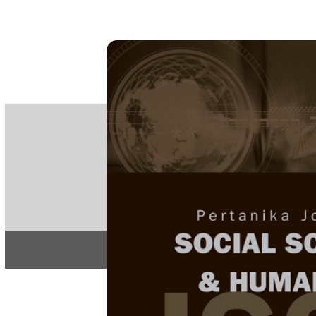
PE
e-IS
ISSN
Articles & 
Home
About
Home
/
Regular Issu