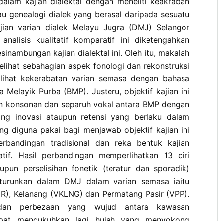
 dalam kajian dialektal dengan meneliti keakraban
au genealogi dialek yang berasal daripada sesuatu
ajian varian dialek Melayu Jugra (DMJ) Selangor
alisis kualitatif komparatif ini diketengahkan
inambungan kajian dialektal ini. Oleh itu, makalah
melihat sebahagian aspek fonologi dan rekonstruksi
ihat kekerabatan varian semasa dengan bahasa
a Melayik Purba (BMP). Justeru, objektif kajian ini
n konsonan dan separuh vokal antara BMP dengan
g inovasi ataupun retensi yang berlaku dalam
g diguna pakai bagi menjawab objektif kajian ini
erbandingan tradisional dan reka bentuk kajian
atif. Hasil perbandingan memperlihatkan 13 ciri
aupun perselisihan fonetik (teratur dan sporadik)
iturunkan dalam DMJ dalam varian semasa iaitu
R), Kelanang (VKLNG) dan Permatang Pasir (VPP).
dan perbezaan yang wujud antara kawasan
apat mengukuhkan lagi hujah yang menyokong